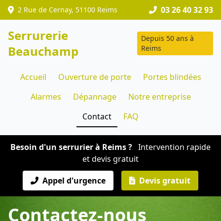
03 26 40 32 93
2 Rue de Cernay, 51100 Reims
Serrurerie
Depuis 50 ans à
Beauchamp
Reims
Accueil
Ouverture de porte
Portes blindées
Alarmes
Dépannage
Notre entreprise
Contact
FAQ
Besoin d'un serrurier à Reims ?
Intervention rapide
et devis gratuit
Appel d'urgence
Devis gratuit
Contactez-nous