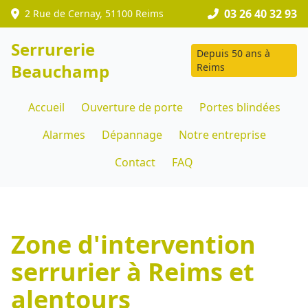
03 26 40 32 93
2 Rue de Cernay, 51100 Reims
Serrurerie
Depuis 50 ans à
Beauchamp
Reims
Accueil
Ouverture de porte
Portes blindées
Alarmes
Dépannage
Notre entreprise
Contact
FAQ
Zone d'intervention
serrurier à Reims et
alentours